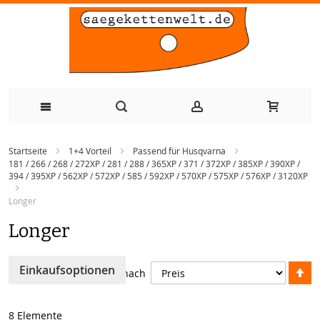
Zum
Startseite
1+4 Vorteil
Passend für Husqvarna
Inhalt
181 / 266 / 268 / 272XP / 281 / 288 / 365XP / 371 / 372XP / 385XP / 390XP /
394 / 395XP / 562XP / 572XP / 585 / 592XP / 570XP / 575XP / 576XP / 3120XP
springen
Longer
Longer
A
Einkaufsoptionen
Sortieren nach
so
8
Elemente