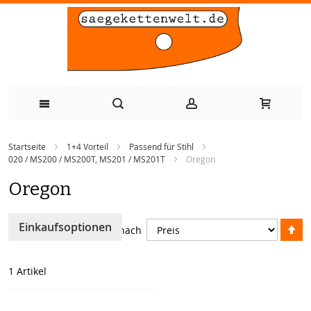
Zum
Startseite
1+4 Vorteil
Passend für Stihl
Inhalt
020 / MS200 / MS200T, MS201 / MS201T
Oregon
springen
Oregon
A
Einkaufsoptionen
Sortieren nach
so
1
Artikel