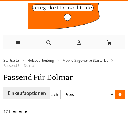
Zum
Startseite
Holzbearbeitung
Mobile Sägewerke Starterkit
Inhalt
Passend Für Dolmar
springen
Passend Für Dolmar
A
Einkaufsoptionen
Sortieren nach
so
12
Elemente