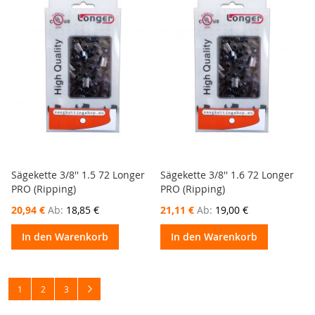
Sägekette 3/8'' 1.5 72 Longer
Sägekette 3/8'' 1.6 72 Longer
PRO (Ripping)
PRO (Ripping)
20,94 €
Ab
18,85 €
21,11 €
Ab
19,00 €
In den Warenkorb
In den Warenkorb
Seite
Sie lesen gerade die Seite
Seite
Seite
Seite
Weiter
1
2
3