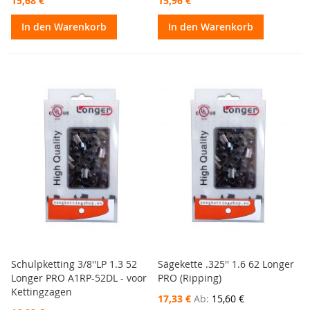
15,68 €
15,96 €
In den Warenkorb
In den Warenkorb
Schulpketting 3/8''LP 1.3 52
Sägekette .325'' 1.6 62 Longer
Longer PRO A1RP-52DL - voor
PRO (Ripping)
Kettingzagen
17,33 €
Ab
15,60 €