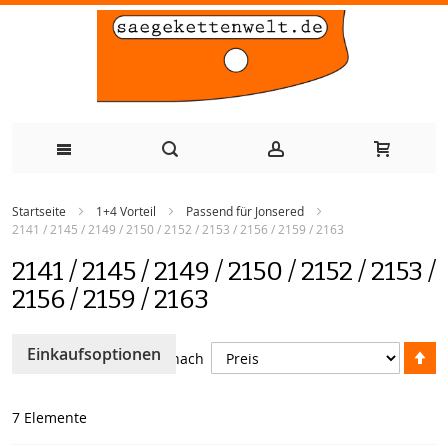
Zum
Startseite
1+4 Vorteil
Passend für Jonsered
Inhalt
2141 / 2145 / 2149 / 2150 / 2152 / 2153 / 2156 / 2159 / 2163
springen
2141 / 2145 / 2149 / 2150 / 2152 / 2153 /
2156 / 2159 / 2163
A
Einkaufsoptionen
Sortieren nach
so
7
Elemente