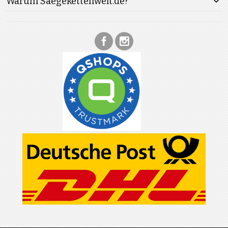
Warum Saegekettenwelt.de?