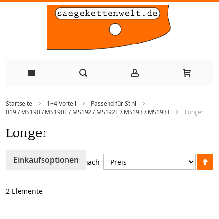
Zum
Startseite
1+4 Vorteil
Passend für Stihl
Inhalt
019 / MS190 / MS190T / MS192 / MS192T / MS193 / MS193T
Longer
springen
Longer
A
Einkaufsoptionen
Sortieren nach
so
2
Elemente