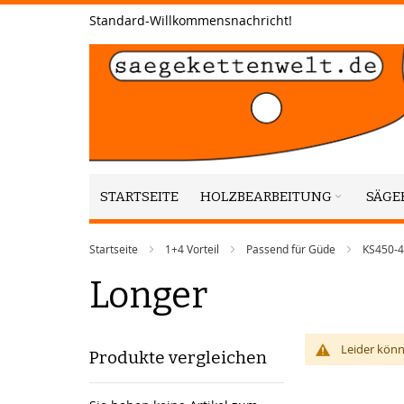
Zum
Standard-Willkommensnachricht!
Inhalt
springen
STARTSEITE
HOLZBEARBEITUNG
SÄGE
Startseite
1+4 Vorteil
Passend für Güde
KS450-
Longer
Leider könn
Produkte vergleichen