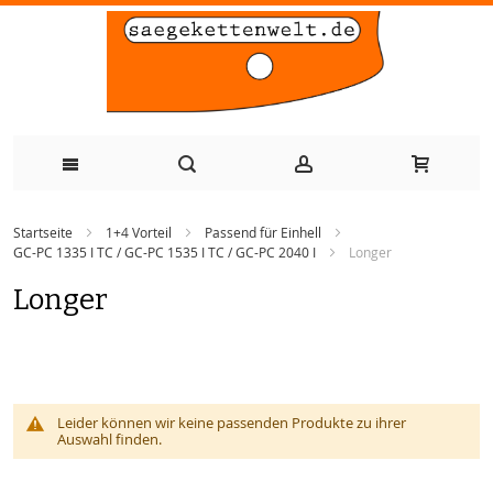
Zum
Startseite
1+4 Vorteil
Passend für Einhell
Inhalt
GC-PC 1335 I TC / GC-PC 1535 I TC / GC-PC 2040 I
Longer
springen
Longer
Leider können wir keine passenden Produkte zu ihrer
Auswahl finden.