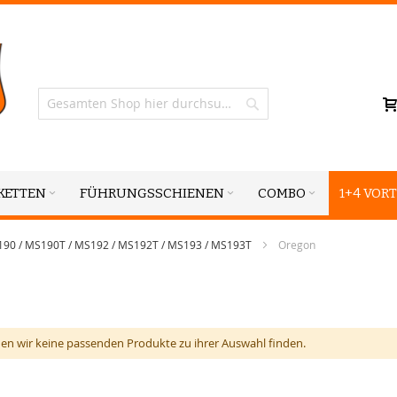
Suche
KETTEN
FÜHRUNGSSCHIENEN
COMBO
1+4 VORT
190 / MS190T / MS192 / MS192T / MS193 / MS193T
Oregon
en wir keine passenden Produkte zu ihrer Auswahl finden.