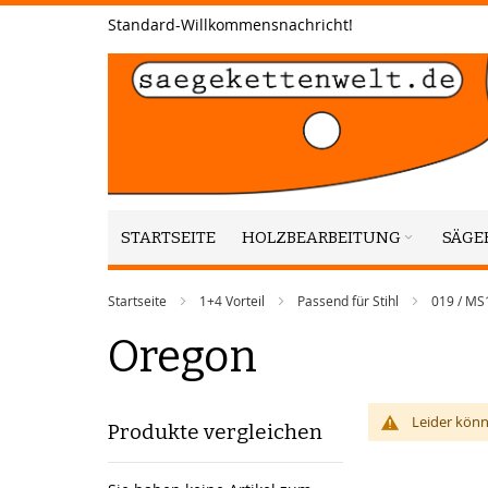
Zum
Standard-Willkommensnachricht!
Inhalt
springen
STARTSEITE
HOLZBEARBEITUNG
SÄGE
Startseite
1+4 Vorteil
Passend für Stihl
019 / MS
Oregon
Leider könn
Produkte vergleichen