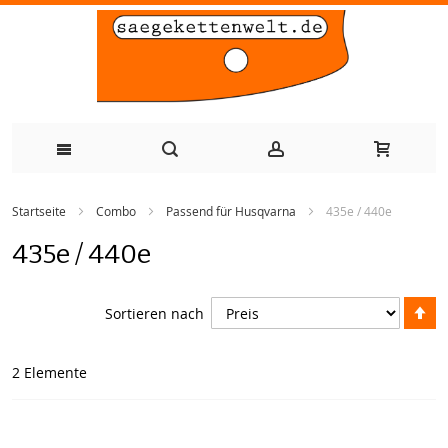
Zum
Startseite
Combo
Passend für Husqvarna
435e / 440e
Inhalt
435e / 440e
springen
A
Sortieren nach
so
2
Elemente