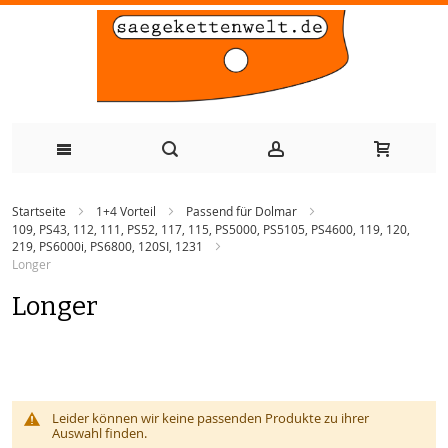
Zum
Startseite
1+4 Vorteil
Passend für Dolmar
Inhalt
109, PS43, 112, 111, PS52, 117, 115, PS5000, PS5105, PS4600, 119, 120,
219, PS6000i, PS6800, 120SI, 1231
springen
Longer
Longer
Leider können wir keine passenden Produkte zu ihrer
Auswahl finden.