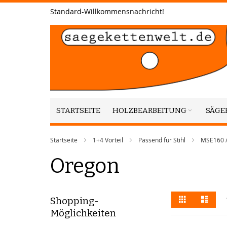
Zum
Standard-Willkommensnachricht!
Inhalt
springen
STARTSEITE
HOLZBEARBEITUNG
SÄGE
Startseite
1+4 Vorteil
Passend für Stihl
MSE160 /
Oregon
Anzeigen
Liste
Liste
Shopping-
als
Möglichkeiten