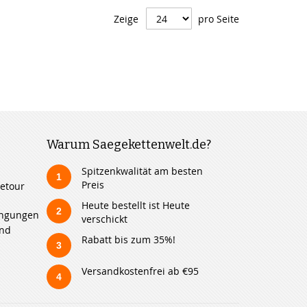
Zeige
pro Seite
Warum Saegekettenwelt.de?
Spitzenkwalität am besten
1
Preis
etour
Heute bestellt ist Heute
2
ingungen
verschickt
und
Rabatt bis zum 35%!
3
Versandkostenfrei ab €95
4