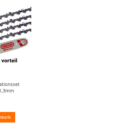
ationsset
 1,3mm
nkorb