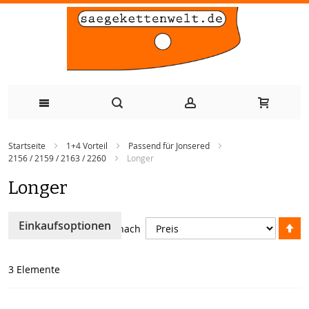
Zum
Startseite
1+4 Vorteil
Passend für Jonsered
Inhalt
2156 / 2159 / 2163 / 2260
Longer
springen
Longer
A
Einkaufsoptionen
Sortieren nach
so
3
Elemente