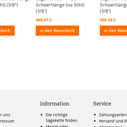
l) (3/8")
Schwertlänge (oa Stihl)
Schwertlänge
(3/8")
(3/8")
460,47 €
506,34 €
nkorb
In den Warenkorb
In den War
Information
Service
r uns
Die richtige
Zahlungsarten
Sägekette finden
ressum
Versand und R
Meisel oder