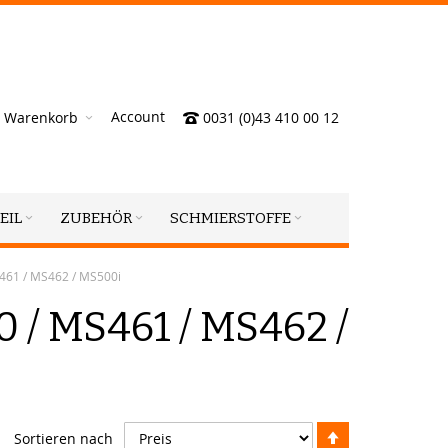
Account
Warenkorb
0031 (0)43 410 00 12
EIL
ZUBEHÖR
SCHMIERSTOFFE
S461 / MS462 / MS500i
 / MS461 / MS462 /
Absteigend
Sortieren nach