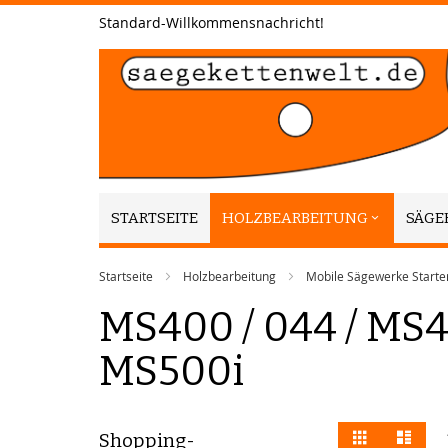
Zum
Standard-Willkommensnachricht!
Inhalt
springen
STARTSEITE
HOLZBEARBEITUNG
SÄGE
Startseite
Holzbearbeitung
Mobile Sägewerke Starter
MS400 / 044 / MS4
MS500i
Anzeigen
Liste
Liste
Shopping-