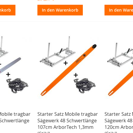
nkorb
In den Warenkorb
In den War
Mobile tragbar
Starter Satz Mobile tragbar
Starter Satz
Schwertlänge
Sägewerk 48 Schwertlänge
Sägewerk 48
107cm ArborTech 1,3mm
120cm Arbo