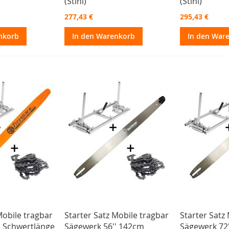
(Stihl)
(Stihl)
277,43 €
295,43 €
nkorb
In den Warenkorb
In den War
Mobile tragbar
Starter Satz Mobile tragbar
Starter Satz
' Schwertlänge
Sägewerk 56'' 142cm
Sägewerk 72