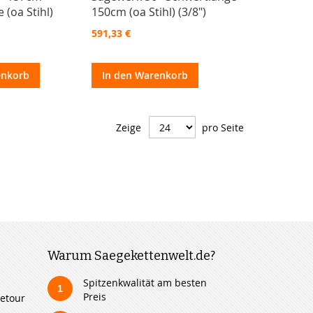
 (oa Stihl)
150cm (oa Stihl) (3/8")
591,33 €
enkorb
In den Warenkorb
Zeige
pro Seite
Warum Saegekettenwelt.de?
Spitzenkwalität am besten
1
Preis
etour