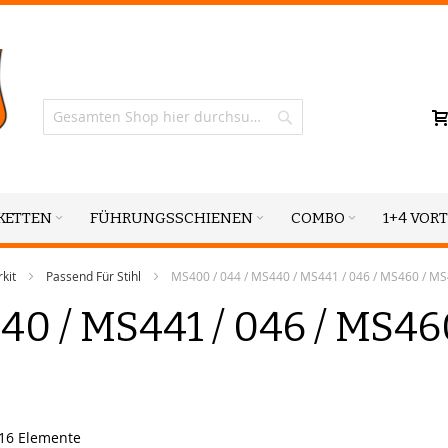
Suche
KETTEN
FÜHRUNGSSCHIENEN
COMBO
1+4 VORT
kit
Passend Für Stihl
MS400 / 044 / MS440 / MS441 / 046 / MS460 / M
40 / MS441 / 046 / MS460
16
Elemente