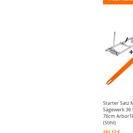
Starter Satz 
Sägewerk 36 
76cm ArborT
(Stihl)
242,12 €