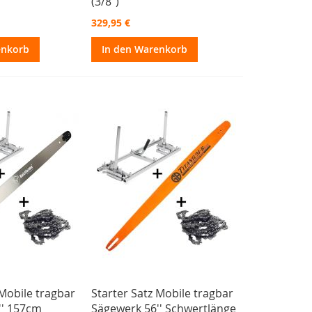
(3/8")
329,95 €
enkorb
In den Warenkorb
 Mobile tragbar
Starter Satz Mobile tragbar
'' 157cm
Sägewerk 56'' Schwertlänge