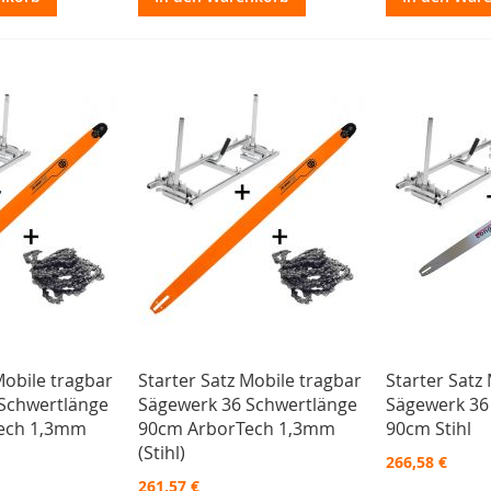
Mobile tragbar
Starter Satz Mobile tragbar
Starter Satz
Schwertlänge
Sägewerk 36 Schwertlänge
Sägewerk 36
ech 1,3mm
90cm ArborTech 1,3mm
90cm Stihl
(Stihl)
266,58 €
261,57 €