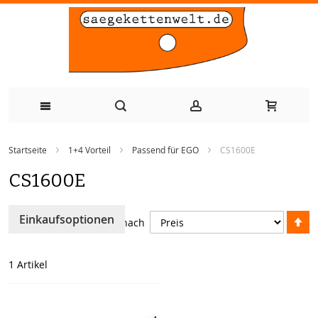
Zum
Startseite
1+4 Vorteil
Passend für EGO
CS1600E
Inhalt
CS1600E
springen
A
Einkaufsoptionen
Sortieren nach
so
1
Artikel