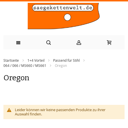
Zum
Startseite
1+4 Vorteil
Passend für Stihl
Inhalt
064 / 066 / MS660 / MS661
Oregon
springen
Oregon
Leider können wir keine passenden Produkte zu ihrer
Auswahl finden.