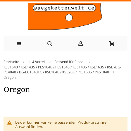
Zum
Startseite
1+4 Vorteil
Passend für Einhell
Inhalt
KSE1640 / KSE1435 / PES1640 / PES1540 / KSE1435 / KSE1635 / KSE /BG-
PC4040 / BG-EC1840TC / KSE1640 / KSE200 / PKS1635 / PKS1840
springen
Oregon
Oregon
Leider können wir keine passenden Produkte zu ihrer
Auswahl finden.