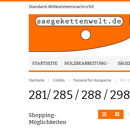
Zum
Standard-Willkommensnachricht!
Inhalt
springen
STARTSEITE
HOLZBEARBEITUNG
SÄGE
Startseite
Combo
Passend für Husqvarna
281/ 2
281/ 285 / 288 / 298
Anzeigen
Liste
Liste
Shopping-
als
Möglichkeiten