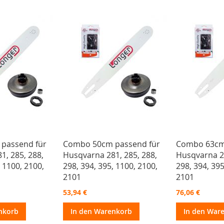
passend für
Combo 50cm passend für
Combo 63cm
1, 285, 288,
Husqvarna 281, 285, 288,
Husqvarna 28
, 1100, 2100,
298, 394, 395, 1100, 2100,
298, 394, 395
2101
2101
53,94 €
76,06 €
nkorb
In den Warenkorb
In den War