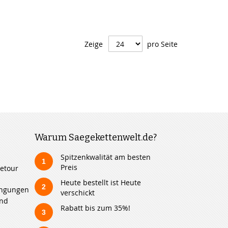
Zeige
pro Seite
Warum Saegekettenwelt.de?
Spitzenkwalität am besten
1
Preis
etour
Heute bestellt ist Heute
2
ingungen
verschickt
und
Rabatt bis zum 35%!
3