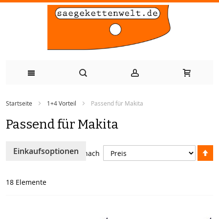
Zum
Startseite
1+4 Vorteil
Passend für Makita
Inhalt
Passend für Makita
springen
A
Einkaufsoptionen
Sortieren nach
so
18
Elemente