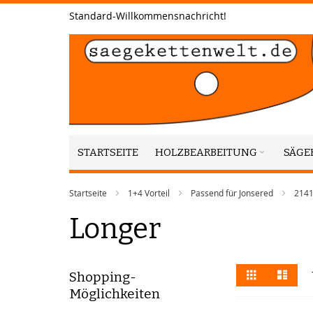
Zum
Standard-Willkommensnachricht!
Inhalt
springen
STARTSEITE
HOLZBEARBEITUNG
SÄGE
Startseite
1+4 Vorteil
Passend für Jonsered
2141
Longer
Anzeigen
Liste
Liste
Shopping-
als
Möglichkeiten