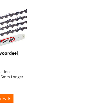
nationsset
1,5mm Longer
enkorb