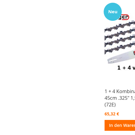
Neu
1 + 4 Kombin
45cm .325" 
(72E)
65,32 €
In den Ware