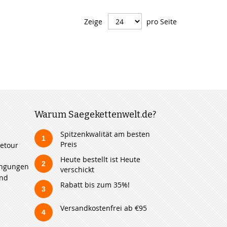
Zeige
pro Seite
Warum Saegekettenwelt.de?
Spitzenkwalität am besten
1
Preis
etour
Heute bestellt ist Heute
2
ingungen
verschickt
und
Rabatt bis zum 35%!
3
Versandkostenfrei ab €95
4