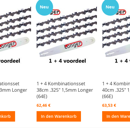
Neu
Neu
ationsset
1 + 4 Kombinationsset
1 + 4 Kombi
1,3mm Longer
38cm .325" 1,5mm Longer
40cm .325" 
(64E)
(66E)
62,46 €
63,53 €
nkorb
In den Warenkorb
In den War