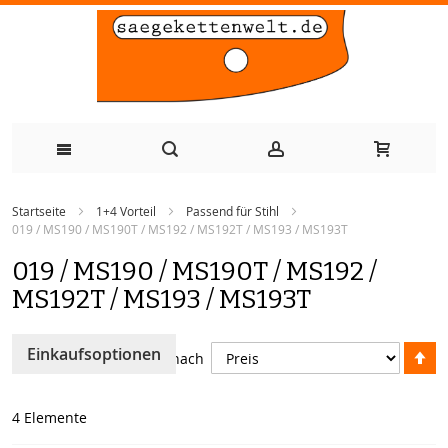
Zum
Startseite
1+4 Vorteil
Passend für Stihl
Inhalt
019 / MS190 / MS190T / MS192 / MS192T / MS193 / MS193T
springen
019 / MS190 / MS190T / MS192 /
MS192T / MS193 / MS193T
A
Einkaufsoptionen
Sortieren nach
so
4
Elemente