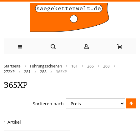
Zum
Startseite
Führungsschienen
181
266
268
Inhalt
272XP
281
288
365XP
springen
365XP
A
Sortieren nach
so
1
Artikel