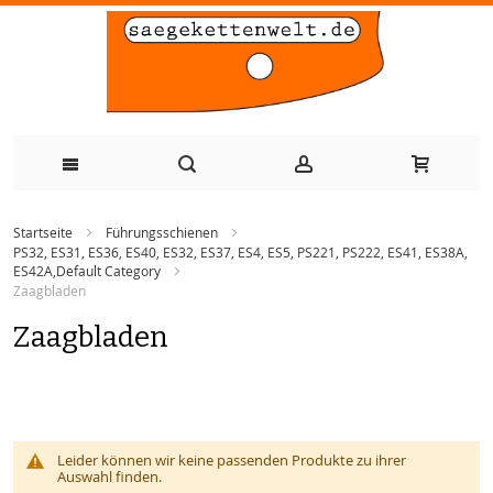
Zum
Startseite
Führungsschienen
Inhalt
PS32, ES31, ES36, ES40, ES32, ES37, ES4, ES5, PS221, PS222, ES41, ES38A,
ES42A,Default Category
springen
Zaagbladen
Zaagbladen
Leider können wir keine passenden Produkte zu ihrer
Auswahl finden.