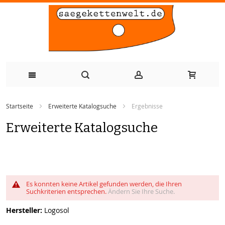
Zum
Startseite
Erweiterte Katalogsuche
Ergebnisse
Inhalt
Erweiterte Katalogsuche
springen
Es konnten keine Artikel gefunden werden, die Ihren
Suchkriterien entsprechen.
Ändern Sie Ihre Suche.
Hersteller:
Logosol