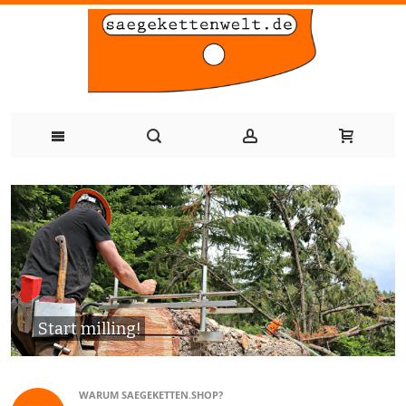
Zum
Inhalt
springen
Start milling!
WARUM SAEGEKETTEN.SHOP?