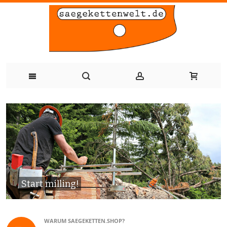
Zum
Inhalt
springen
Start milling!
WARUM SAEGEKETTEN.SHOP?