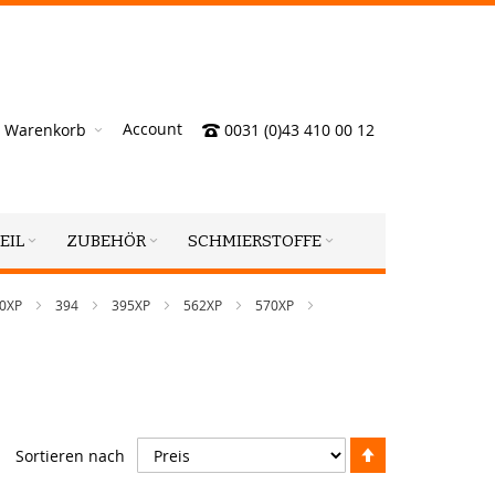
Account
Warenkorb
0031 (0)43 410 00 12
EIL
ZUBEHÖR
SCHMIERSTOFFE
90XP
394
395XP
562XP
570XP
Absteigend
Sortieren nach
sortieren