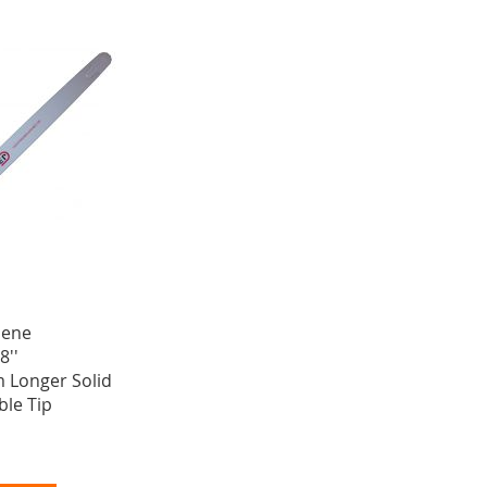
iene
8''
m Longer Solid
ble Tip