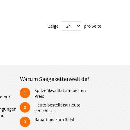
Zeige
pro Seite
Warum Saegekettenwelt.de?
Spitzenkwalität am besten
1
Preis
etour
Heute bestellt ist Heute
2
ingungen
verschickt
und
Rabatt bis zum 35%!
3