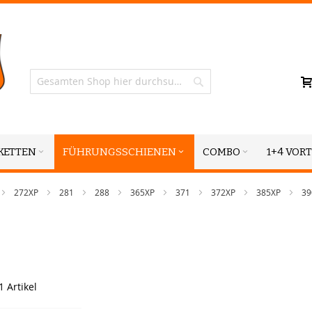
Suche
KETTEN
FÜHRUNGSSCHIENEN
COMBO
1+4 VORT
272XP
281
288
365XP
371
372XP
385XP
3
1
Artikel