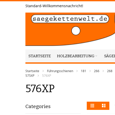
Zum
Standard-Willkommensnachricht!
Inhalt
springen
STARTSEITE
HOLZBEARBEITUNG
SÄGE
Startseite
Führungsschienen
181
266
268
575XP
576XP
576XP
Anzeigen
Liste
Liste
Categories
als